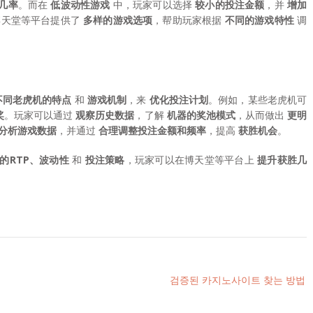
几率
。而在
低波动性游戏
中，玩家可以选择
较小的投注金额
，并
增加
博天堂等平台提供了
多样的游戏选项
，帮助玩家根据
不同的游戏特性
调
不同老虎机的特点
和
游戏机制
，来
优化投注计划
。例如，某些老虎机可
奖
。玩家可以通过
观察历史数据
，了解
机器的奖池模式
，从而做出
更明
分析游戏数据
，并通过
合理调整投注金额和频率
，提高
获胜机会
。
的RTP、波动性
和
投注策略
，玩家可以在博天堂等平台上
提升获胜几
검증된 카지노사이트 찾는 방법