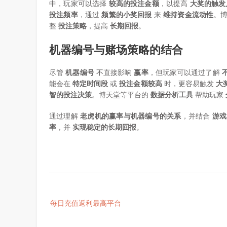
中，玩家可以选择
较高的投注金额
，以提高
大奖的触发
投注频率
，通过
频繁的小奖回报
来
维持资金流动性
。
整
投注策略
，提高
长期回报
。
机器编号与赌场策略的结合
尽管
机器编号
不直接影响
赢率
，但玩家可以通过了解
能会在
特定时间段
或
投注金额较高
时，更容易触发
大
智的投注决策
。博天堂等平台的
数据分析工具
帮助玩家
通过理解
老虎机的赢率与机器编号的关系
，并结合
游戏
率
，并
实现稳定的长期回报
。
Post
每日充值返利最高平台
navigation