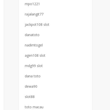
mpo1221
rajalangit77
jackpot108 slot
danatoto
nadimtogel
agen108 slot
mdg99 slot
dana toto
dewa90
slot88
toto macau