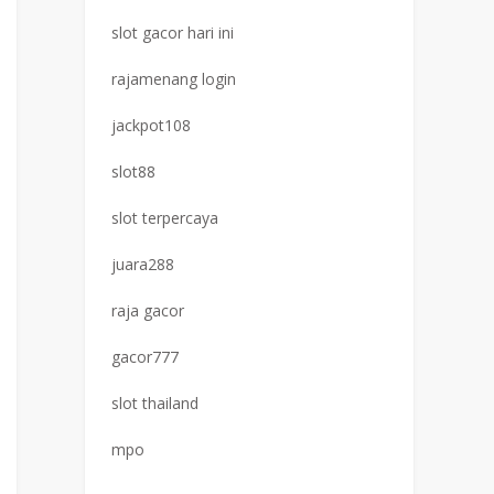
slot gacor hari ini
rajamenang login
jackpot108
slot88
slot terpercaya
juara288
raja gacor
gacor777
slot thailand
mpo