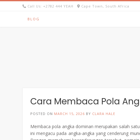
Skip
Call Us: +2782 444 YEAH
Cape Town, South Africa
to
content
BLOG
Cara Membaca Pola An
POSTED ON
MARCH 15, 2026
BY
CLARA HALE
Membaca pola angka dominan merupakan salah satu p
ini mengacu pada angka-angka yang cenderung muncul