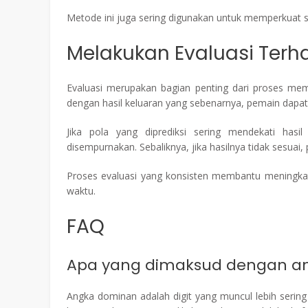
Metode ini juga sering digunakan untuk memperkuat st
Melakukan Evaluasi Terh
Evaluasi merupakan bagian penting dari proses m
dengan hasil keluaran yang sebenarnya, pemain dapat
Jika pola yang diprediksi sering mendekati hasi
disempurnakan. Sebaliknya, jika hasilnya tidak sesua
Proses evaluasi yang konsisten membantu meningk
waktu.
FAQ
Apa yang dimaksud dengan an
Angka dominan adalah digit yang muncul lebih sering