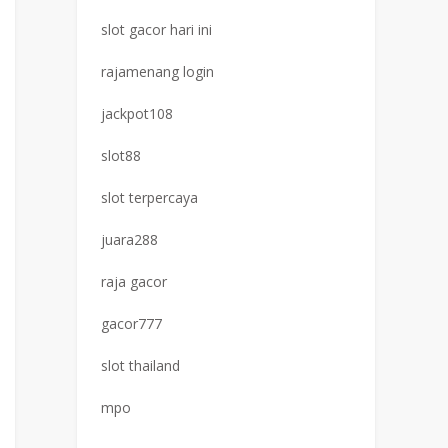
slot gacor hari ini
rajamenang login
jackpot108
slot88
slot terpercaya
juara288
raja gacor
gacor777
slot thailand
mpo