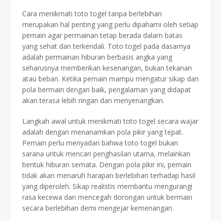
Cara menikmati toto togel tanpa berlebihan
merupakan hal penting yang perlu dipahami oleh setiap
pemain agar permainan tetap berada dalam batas
yang sehat dan terkendali. Toto togel pada dasarnya
adalah permainan hiburan berbasis angka yang
seharusnya memberikan kesenangan, bukan tekanan
atau beban. Ketika pemain mampu mengatur sikap dan
pola bermain dengan baik, pengalaman yang didapat
akan terasa lebih ringan dan menyenangkan.
Langkah awal untuk menikmati toto togel secara wajar
adalah dengan menanamkan pola pikir yang tepat.
Pemain perlu menyadari bahwa toto togel bukan
sarana untuk mencari penghasilan utama, melainkan
bentuk hiburan semata. Dengan pola pikir ini, pemain
tidak akan menaruh harapan berlebihan terhadap hasil
yang diperoleh. Sikap realistis membantu mengurangi
rasa kecewa dan mencegah dorongan untuk bermain
secara berlebihan demi mengejar kemenangan.