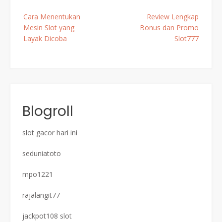
Post
Cara Menentukan
Review Lengkap
navigation
Mesin Slot yang
Bonus dan Promo
Layak Dicoba
Slot777
Blogroll
slot gacor hari ini
seduniatoto
mpo1221
rajalangit77
jackpot108 slot