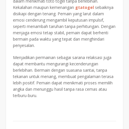
dalam menikmati toto togel tanpa berlebihan.
Kekalahan maupun kemenangan
gtatogel
sebaiknya
disikapi dengan tenang. Pemain yang larut dalam
emosi cenderung mengambil keputusan impulsif,
seperti menambah taruhan tanpa perhitungan. Dengan
menjaga emosi tetap stabil, pemain dapat berhenti
bermain pada waktu yang tepat dan menghindari
penyesalan.
Menjadikan permainan sebagai sarana relaksasi juga
dapat membantu mengurangi kecenderungan
berlebihan. Bermain dengan suasana santai, tanpa
tekanan untuk menang, membuat pengalaman terasa
lebih positif. Pemain dapat menikmati proses memilih
angka dan menunggu hasil tanpa rasa cemas atau
terburu-buru.