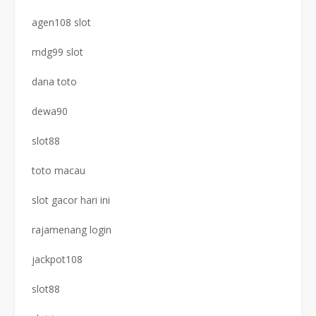
agen108 slot
mdg99 slot
dana toto
dewa90
slot88
toto macau
slot gacor hari ini
rajamenang login
jackpot108
slot88