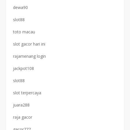
dewa90
slot88
toto macau
slot gacor hari ini
rajamenang login
jackpot108
slot88
slot terpercaya
juara288
raja gacor
gacor777