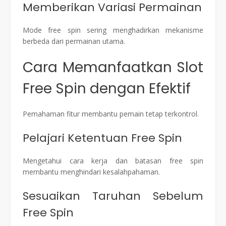
Memberikan Variasi Permainan
Mode free spin sering menghadirkan mekanisme
berbeda dari permainan utama.
Cara Memanfaatkan Slot
Free Spin dengan Efektif
Pemahaman fitur membantu pemain tetap terkontrol.
Pelajari Ketentuan Free Spin
Mengetahui cara kerja dan batasan free spin
membantu menghindari kesalahpahaman.
Sesuaikan Taruhan Sebelum
Free Spin