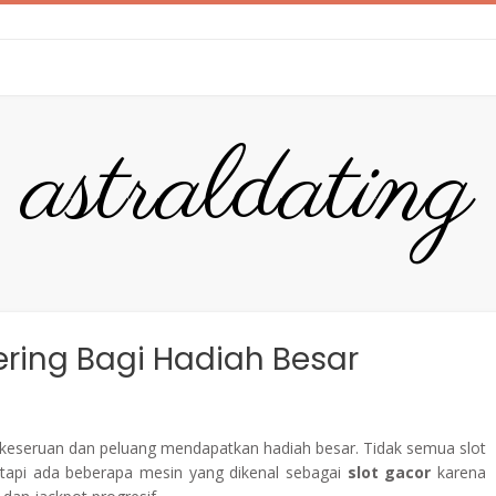
astraldating
ering Bagi Hadiah Besar
na keseruan dan peluang mendapatkan hadiah besar. Tidak semua slot
tapi ada beberapa mesin yang dikenal sebagai
slot gacor
karena