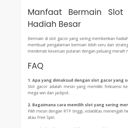
Manfaat Bermain Slot
Hadiah Besar
Bermain di slot gacor yang sering memberikan hadia
membuat pengalaman bermain lebih seru dan strateg
menikmati keseruan putaran dengan peluang meraih me
FAQ
1. Apa yang dimaksud dengan slot gacor yang s
Slot gacor adalah mesin yang memiliki frekuensi 
mega win dan jackpot.
2. Bagaimana cara memilih slot yang sering me
Pilih mesin dengan RTP tinggi, volatilitas menengah 
atau Free Spin.