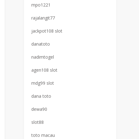
mpo1221
rajalangit77
jackpot108 slot
danatoto
nadimtogel
agen108 slot
mdg99 slot
dana toto
dewa90
slot88
toto macau