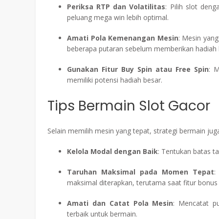
Periksa RTP dan Volatilitas
: Pilih slot de
peluang mega win lebih optimal.
Amati Pola Kemenangan Mesin
: Mesin yan
beberapa putaran sebelum memberikan hadiah b
Gunakan Fitur Buy Spin atau Free Spin
: 
memiliki potensi hadiah besar.
Tips Bermain Slot Gacor
Selain memilih mesin yang tepat, strategi bermain jug
Kelola Modal dengan Baik
: Tentukan batas t
Taruhan Maksimal pada Momen Tepat
:
maksimal diterapkan, terutama saat fitur bonus a
Amati dan Catat Pola Mesin
: Mencatat 
terbaik untuk bermain.