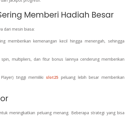
an jackpot progresif.
g Sering Memberi Hadiah Besar
a dari mesin biasa:
ring memberikan kemenangan kecil hingga menengah, sehingga
 spin, multipliers, dan fitur bonus lainnya cenderung memberikan
Player) tinggi memiliki
slot25
peluang lebih besar memberikan
cor
untuk meningkatkan peluang menang. Beberapa strategi yang bisa