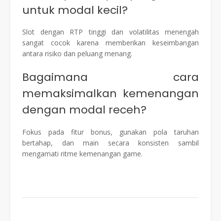
untuk modal kecil?
Slot dengan RTP tinggi dan volatilitas menengah
sangat cocok karena memberikan keseimbangan
antara risiko dan peluang menang.
Bagaimana cara
memaksimalkan kemenangan
dengan modal receh?
Fokus pada fitur bonus, gunakan pola taruhan
bertahap, dan main secara konsisten sambil
mengamati ritme kemenangan game.