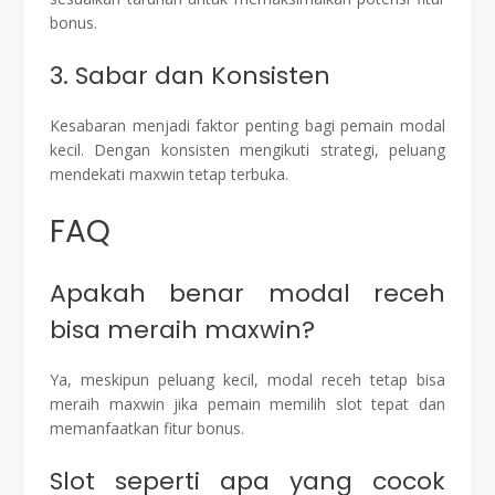
bonus.
3. Sabar dan Konsisten
Kesabaran menjadi faktor penting bagi pemain modal
kecil. Dengan konsisten mengikuti strategi, peluang
mendekati maxwin tetap terbuka.
FAQ
Apakah benar modal receh
bisa meraih maxwin?
Ya, meskipun peluang kecil, modal receh tetap bisa
meraih maxwin jika pemain memilih slot tepat dan
memanfaatkan fitur bonus.
Slot seperti apa yang cocok