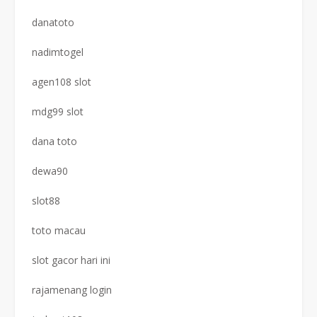
danatoto
nadimtogel
agen108 slot
mdg99 slot
dana toto
dewa90
slot88
toto macau
slot gacor hari ini
rajamenang login