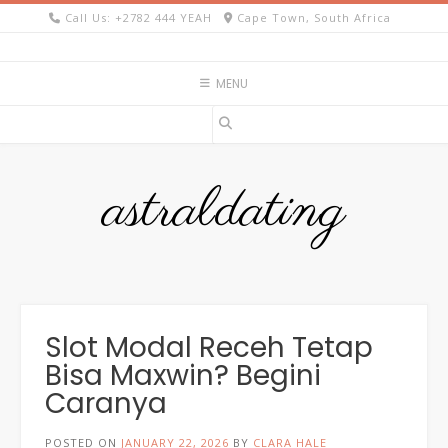
Skip
Call Us: +2782 444 YEAH
Cape Town, South Africa
to
content
MENU
astraldating
Slot Modal Receh Tetap
Bisa Maxwin? Begini
Caranya
POSTED ON
JANUARY 22, 2026
BY
CLARA HALE