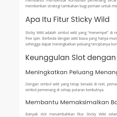
membantu membentuk kombinasi pemenang secara 
memberikan strategi tambahan bagi pemain untuk 
Apa Itu Fitur Sticky Wild
Sticky Wild adalah simbol wild yang “menempel” di 
free spin. Berbeda dengan wild biasa yang hanya muncu
sehingga dapat meningkatkan peluang terciptanya ko
Keunggulan Slot dengan 
Meningkatkan Peluang Menan
Dengan simbol wild yang tetap berada di reel, pem
simbol pemenang di setiap putaran berikutnya.
Membantu Memaksimalkan Bon
Banyak slot menambahkan fitur Sticky Wild selam