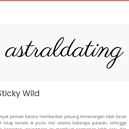
astraldating
Sticky Wild
t banyak pemain karena memberikan peluang kemenangan lebih besar
d tetap berada di posisi reel selama beberapa putaran, sehingga