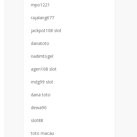
mpo1221
rajalangit77
jackpot108 slot
danatoto
nadimtogel
agen108 slot
mdg99 slot
dana toto
dewa90
slot88
toto macau