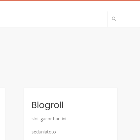
Blogroll
slot gacor hari ini
seduniatoto