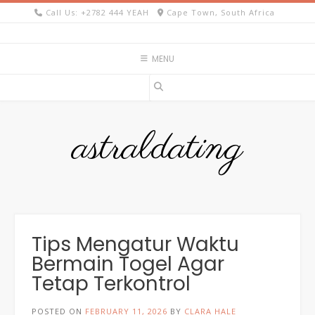
Skip
Call Us: +2782 444 YEAH
Cape Town, South Africa
to
content
MENU
astraldating
Tips Mengatur Waktu
Bermain Togel Agar
Tetap Terkontrol
POSTED ON
FEBRUARY 11, 2026
BY
CLARA HALE