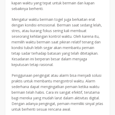
kapan waktu yang tepat untuk bermain dan kapan
sebaiknya berhenti.
Mengatur waktu bermain togel juga berkaitan erat
dengan kondisi emosional. Bermain saat sedang lelah,
stres, atau kurang fokus sering kali membuat
seseorang kehilangan kontrol waktu. Oleh karena itu,
memilih waktu bermain saat pikiran relatif tenang dan
kondisi tubuh lebih segar akan membantu pemain
tetap sadar terhadap batasan yang telah ditetapkan.
Kesadaran ini berperan besar dalam menjaga
keputusan tetap rasional.
Penggunaan pengingat atau alarm bisa menjadi solusi
praktis untuk membantu mengontrol waktu. Alarm
sederhana dapat mengingatkan pemain ketika waktu
bermain telah habis. Cara ini sangat efektif, terutama
bagi mereka yang mudah larut dalam aktivitas digital.
Dengan adanya pengingat, pemain memiliki sinyal jelas
untuk berhenti sesuai rencana awal.