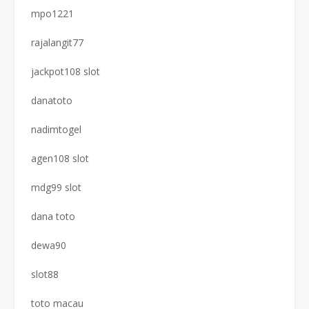
mpo1221
rajalangit77
jackpot108 slot
danatoto
nadimtogel
agen108 slot
mdg99 slot
dana toto
dewa90
slot88
toto macau